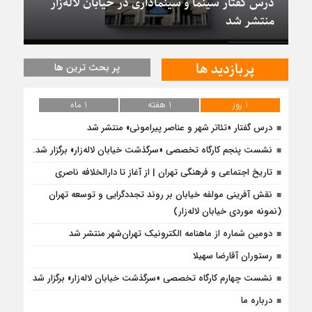
درس گفتار سینما و سینماداری در خیابان لاله‌زار
منتشر شد
پربازدید ها
پر بحث ترین ها
1 روز
1 هفته
1 ماه
درس‌ گفتار «تئاتر شهر و عناصر پیرامونی» منتشر شد
نشست پنجم کارگاه تخصصی «سرگذشت خیابان لاله‌زار» برگزار شد.
تاریخ اجتماعی و فرهنگی تهران | از آغاز تا دارالخلافه ناصری
نقش آفرینی مولفه خیابان بر روند تجددگرایی و توسعه تهران
(نمونه موردی خیابان لاله‌زار)
دومین شماره از ماهنامه الکترونیک تهران‌شهر منتشر شد
رستوران آقارضا سهیلا
نشست چهارم کارگاه تخصصی «سرگذشت خیابان لاله‌زار» برگزار شد
درباره ما