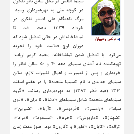
سینما اطلس در محل سابق تاتر تفکری
در کوچه ملی به بهره‎برداری رسید.
مرگ ناهنگام علی اصغر تفکری در
خرداد ۱۳۳۹ باعث شد تا
تماشاخانه‌اش در حالی تعطیل شود که
دوران اوج فعالیت خود را تجربه
می‌کرد. با تعطیل شدن تماشاخانه، محمد کریم ارباب،
تهیه‌کننده نام آشنای سینمای دهه ۴۰ و ۵۰ سالن تئاتر را
خریداری و پس از تعمیرات و اعمال تغییرات لازم، سالن
سینمای جدیدی با نام «سینما متحده» را در هفتم اسفند
۱۳۴۱ (عید فطر ۱۳۸۲) به بهره‌برداری رساند. «گروه
سینماهای متحده» شامل سینماهای «دنیا»، «ایران»، «قوی
سیاه»، «رامسر»، «فردوسی»، «آریا»، «شیرین»،
«شهناز»، «داریوش»، «خرم»، «مسعود»، «مراد»،
«ژاله»، «تابان»، «فلور» و «کارون» بود. هنوز مدت زمان