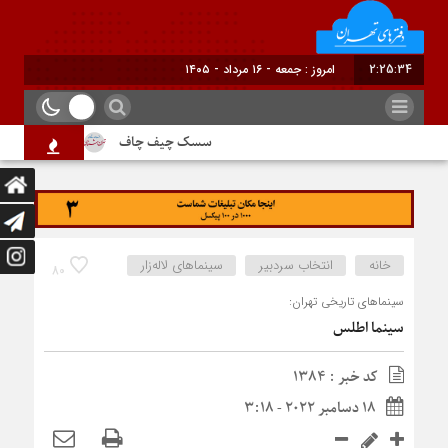
2:25:34
امروز : جمعه - ۱۶ مرداد - ۱۴۰۵
سسک چیف چاف
دم جنبانک ابلق
خانه
انتخاب سردبیر
سینماهای لاله‌زار
80
سینماهای تاریخی تهران:
سینما اطلس
کد خبر : 1384
18 دسامبر 2022 - 3:18