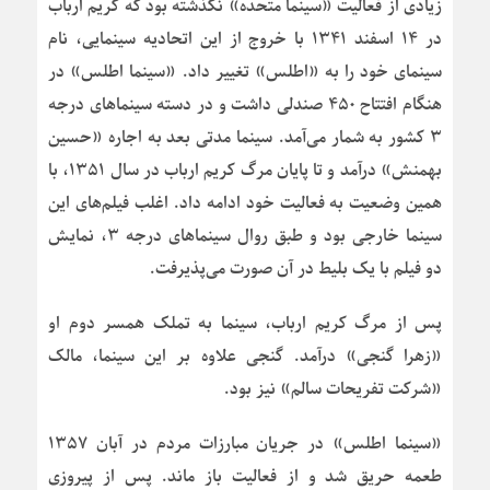
زیادی از فعالیت «سینما متحده» نگذشته بود که کریم ارباب
در ۱۴ اسفند ۱۳۴۱ با خروج از این اتحادیه سینمایی، نام
سینمای خود را به «اطلس» تغییر داد. «سینما اطلس» در
هنگام افتتاح ۴۵۰ صندلی داشت و در دسته سینماهای درجه
۳ کشور به شمار می‌آمد. سینما مدتی بعد به اجاره «حسین
بهمنش» درآمد و تا پایان مرگ کریم ارباب در سال ۱۳۵۱، با
همین وضعیت به فعالیت خود ادامه داد. اغلب فیلم‌های این
سینما خارجی بود و طبق روال سینماهای درجه ۳، نمایش
دو فیلم با یک بلیط در آن صورت می‌پذیرفت.
پس از مرگ کریم ارباب، سینما به تملک همسر دوم او
«زهرا گنجی» درآمد. گنجی علاوه بر این سینما، مالک
«شرکت تفریحات سالم» نیز بود.
«سینما اطلس» در جریان مبارزات مردم در آبان ۱۳۵۷
طعمه حریق شد و از فعالیت باز ماند. پس از پیروزی